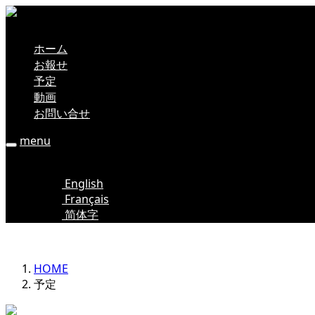
ホーム
お報せ
予定
動画
お問い合せ
menu
日本語
English
Français
简体字
HOME
予定