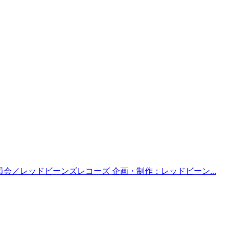
R実行委員会／レッドビーンズレコーズ 企画・制作：レッドビーン...