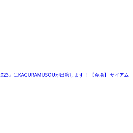
023』にKAGURAMUSOUが出演します！ 【会場】 サイアム